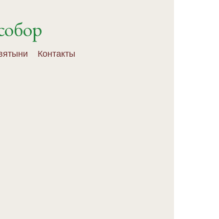
собор
вятыни
Контакты