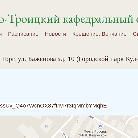
о-Троицкий кафедральный 
я
Расписание
Новости
Крещение, Венчание
С
й Торг, ул. Баженова зд. 10 (Городской парк Ку
8rR4ssUv_Q4o7WcnOX87fIrM7r3IqMmbYMqhE