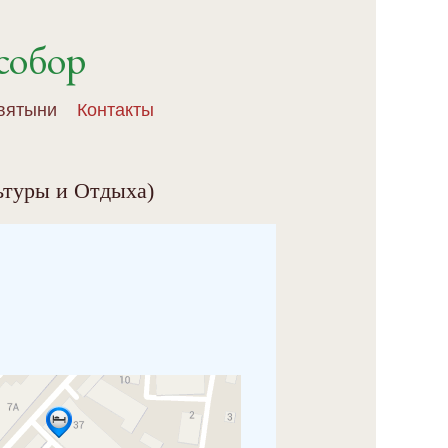
собор
вятыни
Контакты
льтуры и Отдыха)