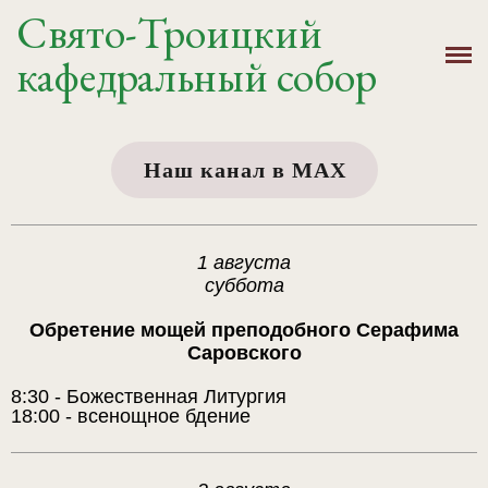
Свято-Троицкий
Главная
кафедральный собор
История
Расписание
Наш канал в MAX
Новости
Крещение, Венчание
1 августа
суббота
Святыни
Обретение мощей преподобного Серафима
Саровского
Контакты
8:30 - Божественная Литургия
18:00 - всенощное бдение