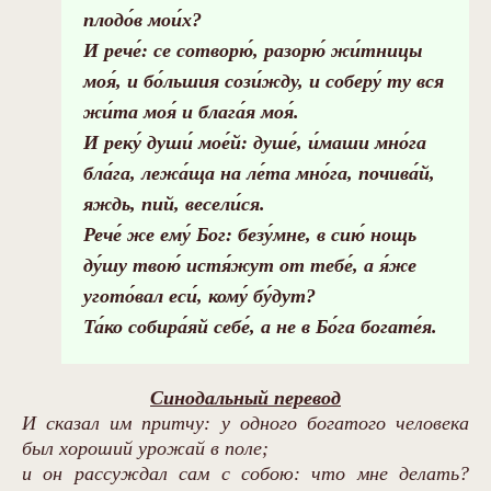
плодо́в мои́х?
И рече́: се сотворю́, разорю́ жи́тницы
моя́, и бо́льшия сози́жду, и соберу́ ту вся
жи́та моя́ и блага́я моя́.
И реку́ души́ мое́й: душе́, и́маши мно́га
бла́га, лежа́ща на ле́та мно́га, почива́й,
яждь, пий, весели́ся.
Рече́ же ему́ Бог: безу́мне, в сию́ нощь
ду́шу твою́ истя́жут от тебе́, а я́же
угото́вал еси́, кому́ бу́дут?
Та́ко собира́яй себе́, а не в Бо́га богате́я.
Синодальный перевод
И сказал им притчу: у одного богатого человека
был хороший урожай в поле;
и он рассуждал сам с собою: что мне делать?