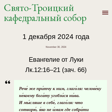
Свято-Троицкий
Главная
кафедральный собор
История
Расписание
1 декабря 2024 года
Новости
November 30, 2024
Евангелие от Луки
Крещение, Венчание
Лк.12:16–21 (зач. 66)
Святыни
Контакты
Рече́ же при́тчу к ним, глаго́ля: челове́ку
не́коему бога́ту угобзи́ся ни́ва.
И мы́сляше в себе́, глаго́ля: что
сотворю́, я́ко не и́мам где собра́ти