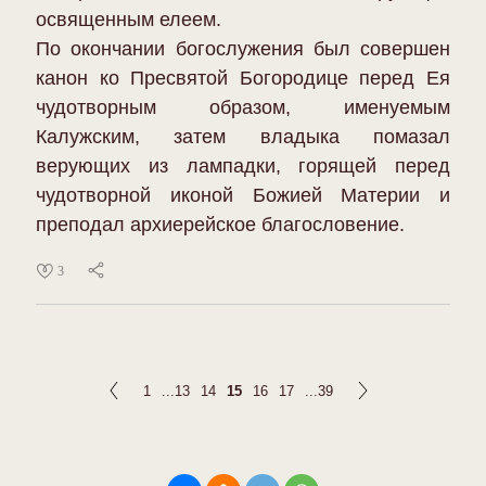
освященным елеем.
По окончании богослужения был совершен
канон ко Пресвятой Богородице перед Ея
чудотворным образом, именуемым
Калужским, затем владыка помазал
верующих из лампадки, горящей перед
чудотворной иконой Божией Материи и
преподал архиерейское благословение.
3
1
...
13
14
15
16
17
...
39