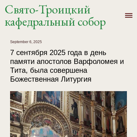
Свято-Троицкий
Главная
кафедральный собор
История
Расписание
September 6, 2025
7 сентября 2025 года в день
Новости
памяти апостолов Варфоломея и
Тита, была совершена
Крещение, Венчание
Божественная Литургия
Святыни
Контакты