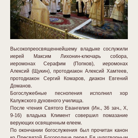
Высокопреосвященнейшему владыке сослужили
иерей Максим Лихонин-ключарь собора,
иеромонах Серафим (Попков), иеромонах
Алексий (Щукин), протодиакон Алексий Хамтеев,
протодиакон Сергий Комаров, диакон Евгений
Доманов.
Богослужебные песнопения исполнил хор
Калужского духовного училища.
После чтения Святого Евангелия (Ин., 36 зач., X,
9-16) владыка Климент совершил помазание
верующих освященным елеем.
По окончании богослужения был прочитан канон
ко Пресвятой Богородице перед Ея чудотворным