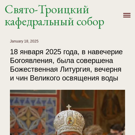
Свято-Троицкий
Главная
кафедральный собор
История
Расписание
January 18, 2025
18 января 2025 года, в навечерие
Новости
Богоявления, была совершена
Божественная Литургия, вечерня
Крещение, Венчание
и чин Великого освящения воды
Святыни
Контакты