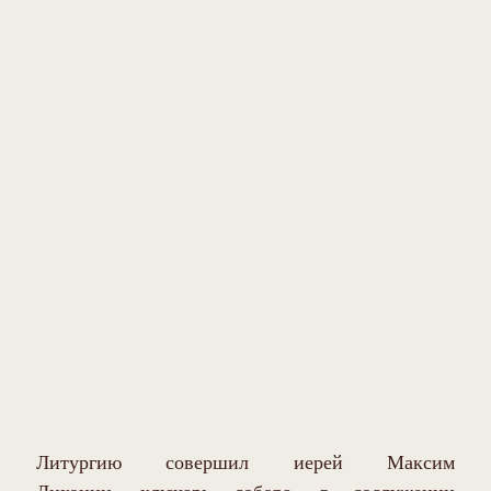
Литургию совершил иерей Максим
Лихонин, ключарь собора, в сослужении