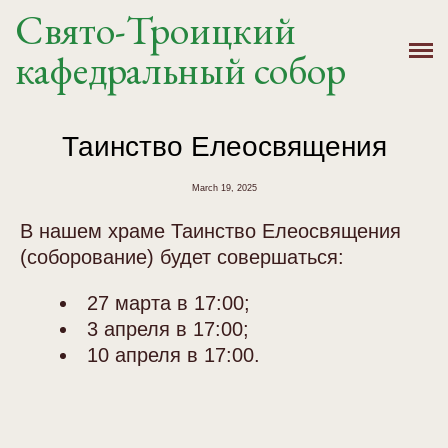
Свято-Троицкий
Главная
кафедральный собор
История
Расписание
Таинство Елеосвящения
Новости
March 19, 2025
В нашем храме Таинство Елеосвящения
Крещение, Венчание
(соборование) будет совершаться:
Святыни
27 марта в 17:00;
3 апреля в 17:00;
Контакты
10 апреля в 17:00.