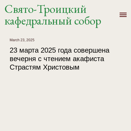
Свято-Троицкий
Главная
кафедральный собор
История
Расписание
March 23, 2025
23 марта 2025 года совершена
Новости
вечерня с чтением акафиста
Страстям Христовым
Крещение, Венчание
Святыни
Контакты