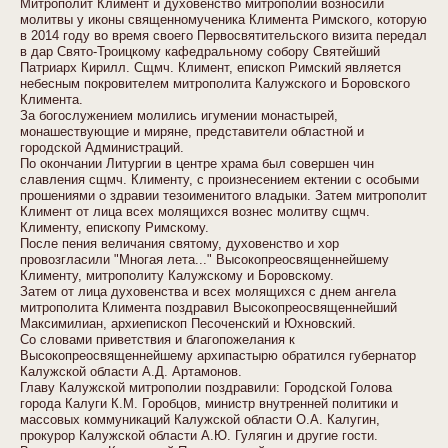
Митрополит Климент и духовенство митрополии возносили
молитвы у иконы священномученика Климента Римского, которую
в 2014 году во время своего Первосвятительского визита передал
в дар Свято-Троицкому кафедральному собору Святейший
Патриарх Кирилл. Сщмч. Климент, епископ Римский является
небесным покровителем митрополита Калужского и Боровского
Климента.
За богослужением молились игумении монастырей,
монашествующие и миряне, представители областной и
городской Администраций.
По окончании Литургии в центре храма был совершен чин
славления сщмч. Клименту, с произнесением ектении с особыми
прошениями о здравии тезоименитого владыки. Затем митрополит
Климент от лица всех молящихся вознес молитву сщмч.
Клименту, епископу Римскому.
После пения величания святому, духовенство и хор
провозгласили "Многая лета..." Высокопреосвященнейшему
Клименту, митрополиту Калужскому и Боровскому.
Затем от лица духовенства и всех молящихся с днем ангела
митрополита Климента поздравил Высокопреосвященнейший
Максимилиан, архиепископ Песоченский и Юхновский.
Со словами приветствия и благопожелания к
Высокопреосвященнейшему архипастырю обратился губернатор
Калужской области А.Д. Артамонов.
Главу Калужской митрополии поздравили: Городской Голова
города Калуги К.М. Горобцов, министр внутренней политики и
массовых коммуникаций Калужской области О.А. Калугин,
прокурор Калужской области А.Ю. Гулягин и другие гости.