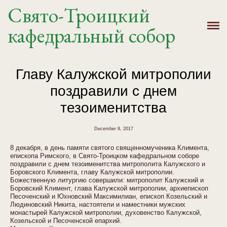
Свято-Троицкий
Главная
кафедральный собор
История
Расписание
Главу Калужской митрополии
поздравили с днем
Новости
тезоименитства
Крещение, Венчание
December 8, 2017
Святыни
8 декабря, в день памяти святого священномученика Климента,
епископа Римского, в Свято-Троицком кафедральном соборе
поздравили с днем тезоименитства митрополита Калужского и
Контакты
Боровского Климента, главу Калужской митрополии.
Божественную литургию совершили: митрополит Калужский и
Боровский Климент, глава Калужской митрополии, архиепископ
Песоченский и Юхновский Максимилиан, епископ Козельский и
Людиновский Никита, настоятели и наместники мужских
монастырей Калужской митрополии, духовенство Калужской,
Козельской и Песоченской епархий.