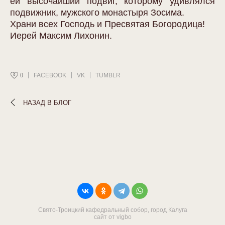
ей высочайший подвиг, которому удивлялся
подвижник, мужского монастыря Зосима.
Храни всех Господь и Пресвятая Богородица!
Иерей Максим Лихонин.
0
FACEBOOK
VK
TUMBLR
НАЗАД В БЛОГ
Свято-Троицкий кафедральный собор, город Калуга
сайт от vigbo