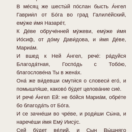
В ме́сяц же шесты́й по́слан бысть А́нгел
Гаврии́л от Бо́га во град Галиле́йский,
eму́же и́мя Назаре́т,
К Де́ве обруче́нней му́жеви, eму́же и́мя
Ио́сиф, от до́му Дави́дова, и и́мя Де́ве,
Мариа́м.
И вшед к Ней А́нгел, рече́: ра́дуйся
Благода́тная, Госпо́дь с Тобо́ю,
благослове́на Ты в жена́х.
Oна́ же ви́девши смути́ся о словеси́ eго́, и
помышля́ше, каково́ бу́дет целова́ние сие́.
И рече́ А́нгел Eй: не бо́йся Мариа́м, обре́те
бо благода́ть от Бо́га.
И се зачне́ши во чре́ве, и роди́ши Сы́на, и
нарече́ши и́мя Eму́ Иису́с.
Сей бу́дет ве́лий, и Сын Вы́шняго