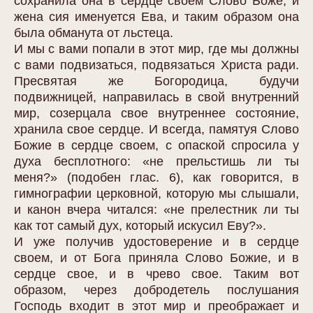
сохранила она в сердце своем Слово Боже, и
жена сия именуется Ева, и таким образом она
была обманута от льстеца.
И мы с вами попали в этот мир, где мы должны
с вами подвизаться, подвязаться Христа ради.
Пресвятая же Богородица, будучи
подвижницей, направилась в свой внутренний
мир, созерцала свое внутреннее состояние,
хранила свое сердце. И всегда, памятуя Слово
Божие в сердце своем, с опаской спросила у
духа бесплотного: «не прельстишь ли ты
меня?» (подобен глас. 6), как говорится, в
гимнографии церковной, которую мы слышали,
и канон вчера читался: «не прелестник ли ты
как тот самый дух, который искусил Еву?».
И уже получив удостоверение и в сердце
своем, и от Бога приняла Слово Божие, и в
сердце свое, и в чрево свое. Таким вот
образом, через добродетель послушания
Господь входит в этот мир и преображает и