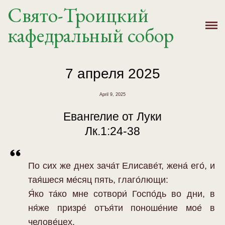
Свято-Троицкий
Главная
кафедральный собор
История
Расписание
7 апреля 2025
Новости
April 9, 2025
Евангелие от Луки
Крещение, Венчание
Лк.1:24-38
Святыни
По сих же днех зача́т Eлисаве́т, жена́ его́, и
Контакты
тая́шеся ме́сяц пять, глаго́лющи:
Я́ко та́ко мне сотвори́ Госпо́дь во дни, в
ня́же призре́ отъя́ти поноше́ние мое́ в
челове́цех.