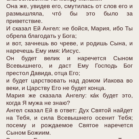
Она же, увидев его, смутилась от слов его и
размышляла, что́ бы это было за
приветствие.
И сказал Ей Ангел: не бойся, Мария, ибо Ты
обрела благодать у Бога;
и вот, зачнешь во чреве, и родишь Сына, и
наречешь Ему имя: Иисус.
Он будет велик и наречется Сыном
Всевышнего, и даст Ему Господь Бог
престол Давида, отца Его;
и будет царствовать над домом Иакова во
веки, и Царству Его не будет конца.
Мария же сказала Ангелу: ка́к будет это,
когда Я мужа не знаю?
Ангел сказал Ей в ответ: Дух Святой найдет
на Тебя, и сила Всевышнего осенит Тебя;
посему и рождаемое Святое наречется
Сыном Божиим.