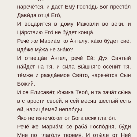
нарече́тся, и даст Eму́ Госпо́дь Бог престо́л
Дави́да oтца́ Eго́,
И воцари́тся в дому́ Иа́ковли во ве́ки, и
Ца́рствию Eго́ не бу́дет конца́.
Рече́ же Мариа́м ко А́нгелу: ка́ко бу́дет сие́,
иде́же му́жа не зна́ю?
И отвеща́в А́нгел, рече́ Eй: Дух Святы́й
на́йдет на Тя, и си́ла Вы́шняго осени́т Тя,
те́мже и ражда́емое Свя́то, нарече́тся Сын
Бо́жий.
И се Eлисаве́т, ю́жика Твоя́, и та зача́т сы́на
в ста́рости свое́й, и сей ме́сяц шесты́й eсть
eй, нарица́емей непло́ды.
Я́ко не изнемо́жет от Бо́га всяк глаго́л.
Рече́ же Мариа́м: се раба́ Госпо́дня, бу́ди
Мне по глаго́лу твоему́. И оты́де от Нея́