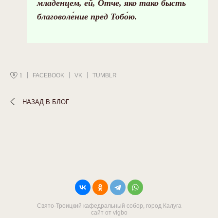
младе́нцем, ей, О́тче, я́ко та́ко бысть
благоволе́ние пред Тобо́ю.
1
FACEBOOK
VK
TUMBLR
НАЗАД В БЛОГ
Свято-Троицкий кафедральный собор, город Калуга
сайт от vigbo