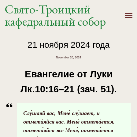
Свято-Троицкий
Главная
кафедральный собор
История
Расписание
21 ноября 2024 года
Новости
November 20, 2024
Евангелие от Луки
Крещение, Венчание
Лк.10:16–21 (зач. 51).
Святыни
Контакты
Слу́шаяй вас, Мене́ слу́шает, и
отмета́яйся вас, Мене́ отмета́ется,
отмета́яйся же Мене́, отмета́ется