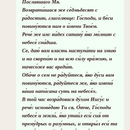
Посла́вшаго Мя.
Возврати́шася же се́дмьдесят с
ра́достию, глаго́люще: Го́споди, и бе́си
повину́ются нам о и́мени Твое́м.
Рече́ же им: ви́дех сатану́ я́ко мо́лнию с
небесе́ спа́дша.
Се, даю́ вам власть наступа́ти на змию́
и на скорпи́ю и на всю си́лу вра́жию, и
ничесо́же вас вреди́т.
Оба́че о сем не ра́дуйтеся, я́ко ду́си вам
повину́ются, ра́дуйтеся же, я́ко имена́
ва́ша напи́сана суть на небесе́х.
В той час возра́довася ду́хом Иису́с и
рече́: испове́даю Ти ся, О́тче, Го́споди
небесе́ и земли́, я́ко утаи́л еси́ сия́ от
прему́дрых и разу́мных, и откры́л еси́ та