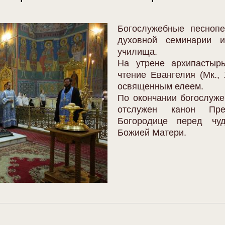
Богослужебные песнопе
духовной семинарии и
училища.
На утрене архипастыр
чтение Евангелия (Мк.,
освященным елеем.
По окончании богослуж
отслужен канон Пр
Богородице перед чуд
Божией Матери.