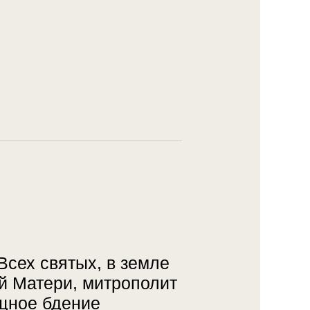
Всех святых, в земле
й Матери, митрополит
щное бдение