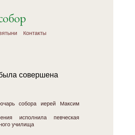
собор
вятыни
Контакты
, была совершена
ючарь собора иерей Максим
пения исполнила певческая
вного училища