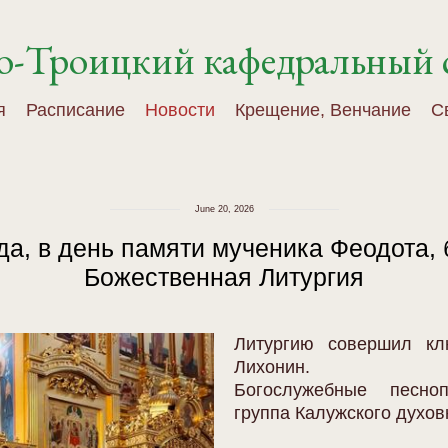
о-Троицкий кафедральный 
я
Расписание
Новости
Крещение, Венчание
С
June 20, 2026
да, в день памяти мученика Феодота
Божественная Литургия
Литургию совершил кл
Лихонин.
Богослужебные песно
группа Калужского духо