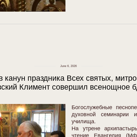
June 6, 2026
 в канун праздника Всех святых, митр
вский Климент совершил всенощное б
Богослужебные песнопе
духовной семинарии и
училища.
На утрене архипастыр
чтение Евангелия (Мф.