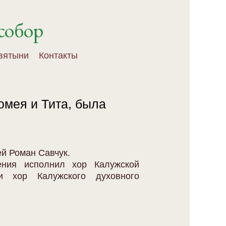
собор
вятыни
Контакты
омея и Тита, была
й Роман Савчук.
ения исполнил хор Калужской
и хор Калужского духовного