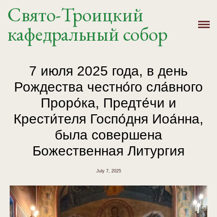
Свято-Троицкий
Главная
кафедральный собор
История
Расписание
7 июля 2025 года, в день
Рождества честно́го сла́вного
Новости
Проро́ка, Предте́чи и
Крещение, Венчание
Крести́теля Госпо́дня Иоа́нна,
была совершена
Святыни
Божественная Литургия
Контакты
July 7, 2025