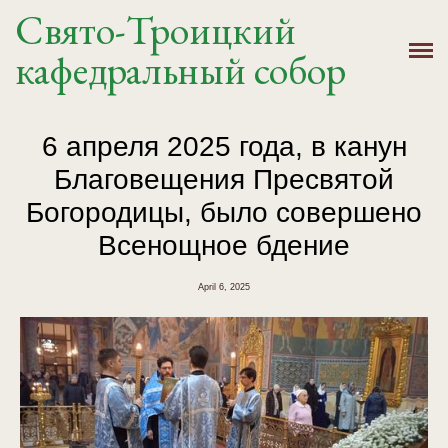
Свято-Троицкий
Главная
кафедральный собор
История
Расписание
6 апреля 2025 года, в канун
Благовещения Пресвятой
Новости
Богородицы, было совершено
Крещение, Венчание
Всенощное бдение
Святыни
April 6, 2025
Контакты