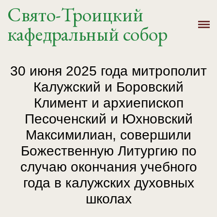
Свято-Троицкий
Главная
кафедральный собор
История
Расписание
30 июня 2025 года митрополит
Калужский и Боровский
Новости
Климент и архиепископ
Крещение, Венчание
Песоченский и Юхновский
Максимилиан, совершили
Святыни
Божественную Литургию по
Контакты
случаю окончания учебного
года в калужских духовных
школах