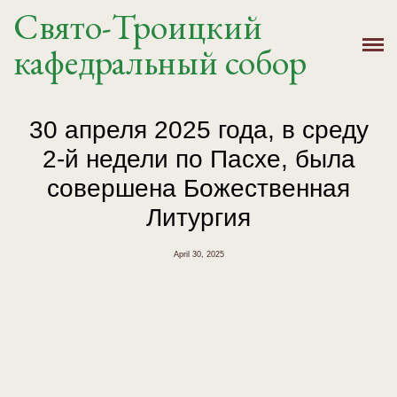
Свято-Троицкий
Главная
кафедральный собор
История
Расписание
30 апреля 2025 года, в среду
2-й недели по Пасхе, была
Новости
совершена Божественная
Крещение, Венчание
Литургия
Святыни
April 30, 2025
Контакты