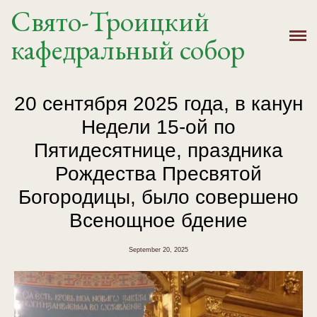
Свято-Троицкий
Главная
кафедральный собор
История
Расписание
20 сентября 2025 года, в канун
Недели 15-ой по
Новости
Пятидесятнице, праздника
Крещение, Венчание
Рождества Пресвятой
Богородицы, было совершено
Святыни
Всенощное бдение
Контакты
September 20, 2025