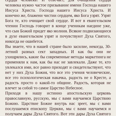
человека нужно частое призывание имени Господа нашего
Иисуса Христа. Господа нашего Иисуса Христа. И
конечно же, блажени чистии сердцем, яко Бога узрят. Узрят
Бога те, кто очищает свой сердце. И вот в евангельском
чтении Господь говорит в конце ученикам наедине уже,
что сын Божий придет яко молния. Всякие подвизающиеся
в духе евангельском узрят и почувствуют Духа Святого,
никогда не ошибется.
Вы знаете, что в нашей стране было засилие, некогда, 30-
летний разных сект западных. И как бы они не
ухищрялись, какие бы современные методы маркетинга не
применяли к нам, как бы нас не завлекали. Даже те, кто
увлекался ими, все равно приходят и свидетельствуют, что
нет у них Духа Божия, что все это учения человеческие,
все это психологическая накачка, радость не о Кресте, а
радость просто о какой-то общине. Радость, которая не
влечет за собой то самое Царство Небесное.
Приходя в нашу истинно апостольскую церковь
православную, русскую, мы с вами научаемся Царствию
Божию. Царствие Божие внутрь нас зреет, мы с вами
послушаемся епископу Церкви, мы с вами научаемся и
получаем дары Духа Святого. Вот эти дары Духа Святого