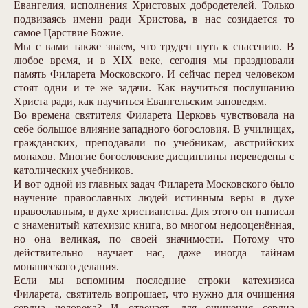
Евангелия, исполнения Христовых добродетелей. Только
подвизаясь имени ради Христова, в нас созидается то
самое Царствие Божие.
Мы с вами также знаем, что труден путь к спасению. В
любое время, и в XIX веке, сегодня мы праздновали
память Филарета Московского. И сейчас перед человеком
стоят одни и те же задачи. Как научиться послушанию
Христа ради, как научиться Евангельским заповедям.
Во времена святителя Филарета Церковь чувствовала на
себе большое влияние западного богословия. В училищах,
гражданских, преподавали по учебникам, австрийских
монахов. Многие богословские дисциплины переведены с
католических учебников.
И вот одной из главных задач Филарета Московского было
научение православных людей истинным веры в духе
православным, в духе христианства. Для этого он написал
с знаменитый катехизис книга, во многом недооценённая,
но она великая, по своей значимости. Потому что
действительно научает нас, даже иногда тайнам
монашеского делания.
Если мы вспомним последние строки катехизиса
Филарета, святитель вопрошает, что нужно для очищения
сердца человека? И отвечает, для очищения сердца