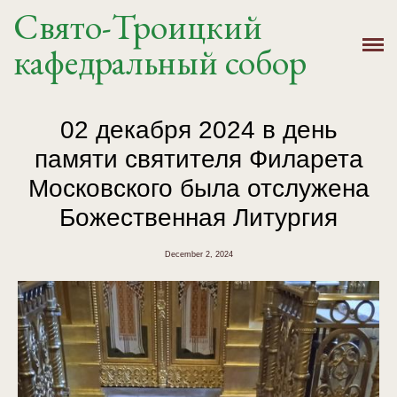
Свято-Троицкий
Главная
кафедральный собор
История
Расписание
02 декабря 2024 в день
памяти святителя Филарета
Новости
Московского была отслужена
Крещение, Венчание
Божественная Литургия
Святыни
December 2, 2024
Контакты